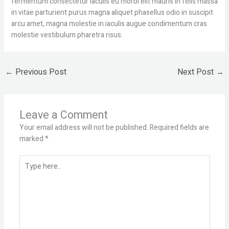
fermentum consectetur iaculis eu morbi elit mauris in felis massa
in vitae parturient purus magna aliquet phasellus odio in suscipit
arcu amet, magna molestie in iaculis augue condimentum cras
molestie vestibulum pharetra risus.
←
Previous Post
Next Post
→
Leave a Comment
Your email address will not be published.
Required fields are
marked
*
Type
here..