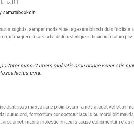
train
By
samatabooks.in
ttis sagittis, semper morbi vitae, egestas blandit duis facilisis
cu, ut magna ultrices odio dictumst aliquam tincidunt dictum phar
 porttitor nunc et etiam molestie arcu donec venenatis nu
fusce lectus urna.
, tincidunt risus massa nunc proin ipsum fames aliquet vel etiam n
i purus orci, fermentum consectetur iaculis eu morbi elit mauris i
it arcu amet, magna molestie in iaculis augue condimentum cras m